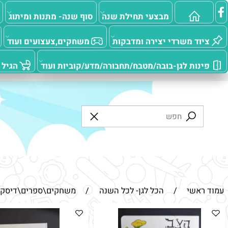
מבצעי תחילת שנה
סוף שנה- מתנות ומיתוג
מוצרי
ד משרדי יצירה ומדבקות
משחקים,צעצועים ועוד
מ
ות לגן-בובה/מטבח/תחבורה/מדע/קוביות ועוד
הגיל הרך
אשי
/
הכל לגן- לכל השנה
/
משחקים\ספרים\דיסקים-חו