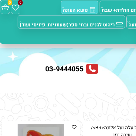
0
0
 הולדת+ שבת
נושא העונה
ריהוט לגנים ובתי ספר(שעווניות, פיויסי ועוד)
03-9444055