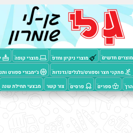
ם חדשים
מוצרי ניקיון וחדפ
מוצרי קופה
יום
תקני חצר וספורט/גלגלים/נדנדות
ג'ימבורי ספורט ותנועה
צור קשר
מבצעי תחילת שנה
ספרים
פרסים