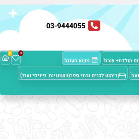
03-9444055
0
0
 הולדת+ שבת
נושא העונה
ריהוט לגנים ובתי ספר(שעווניות, פיויסי ועוד)