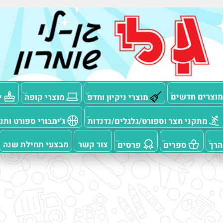
ם חדשים
מוצרי ניקיון וחדפ
מוצרי קופה
יום
תקני חצר וספורט/גלגלים/נדנדות
ג'ימבורי ספורט ותנועה
צור קשר
מבצעי תחילת שנה
ספרים
פרסים