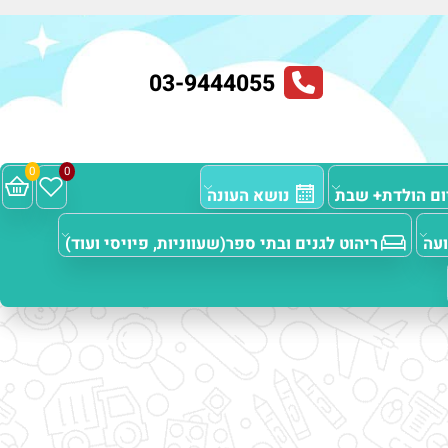
03-9444055
0
0
 הולדת+ שבת
נושא העונה
ריהוט לגנים ובתי ספר(שעווניות, פיויסי ועוד)