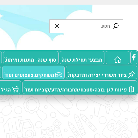
מבצעי תחילת שנה
סוף שנה- מתנות ומיתוג
מוצרי
ד משרדי יצירה ומדבקות
משחקים,צעצועים ועוד
מ
ות לגן-בובה/מטבח/תחבורה/מדע/קוביות ועוד
הגיל הרך