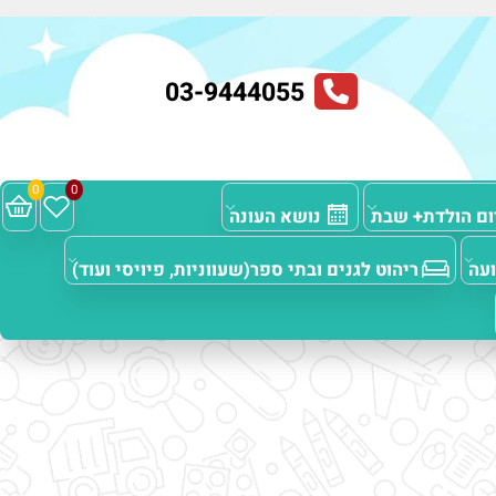
03-9444055
0
0
 הולדת+ שבת
נושא העונה
ריהוט לגנים ובתי ספר(שעווניות, פיויסי ועוד)