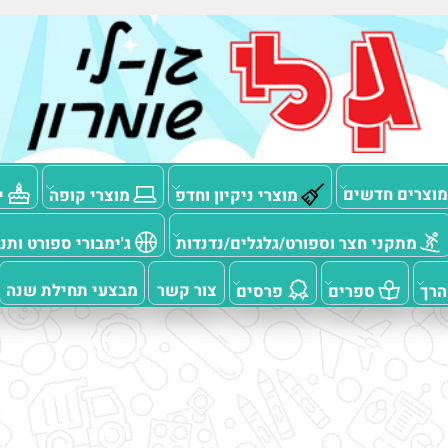
ם חדשים
מוצרי ניקיון וחדפ
מוצרי קופה
יום
תקני חצר וספורט/גלגלים/נדנדות
ג'ימבורי ספורט ותנועה
צור קשר
מבצעי תחילת שנה
ספרים
פרסים