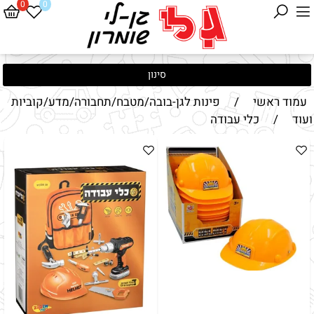
0
0
סינון
עמוד ראשי
/
פינות לגן-בובה/מטבח/תחבורה/מדע/קוביות
ועוד
/
כלי עבודה