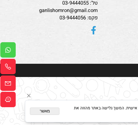
פרטי קשר
גן לי, שומרון
כתובתינו: רחוב העבודה 5, אריאל
טל':
03-9444055
ganlishomron@gmail.com
פקס: 03-9444056
ום מותאם אישית. המשך גלישה באתר מהווה את