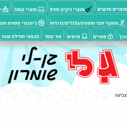
ם חדשים
מוצרי ניקיון וחדפ
מוצרי קופה
יום
תקני חצר וספורט/גלגלים/נדנדות
ג'ימבורי ספורט ותנועה
צור קשר
מבצעי תחילת שנה
ספרים
פרסים