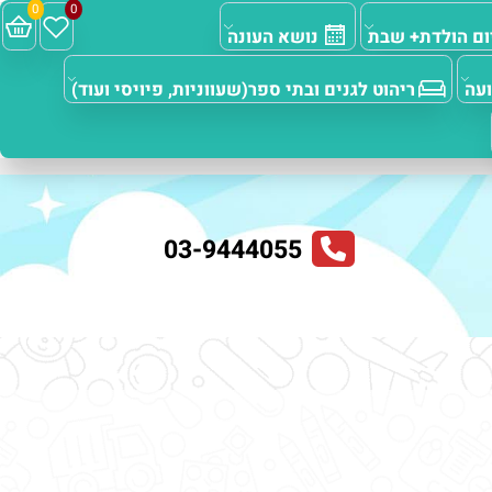
0
0
 הולדת+ שבת
נושא העונה
ריהוט לגנים ובתי ספר(שעווניות, פיויסי ועוד)
03-9444055