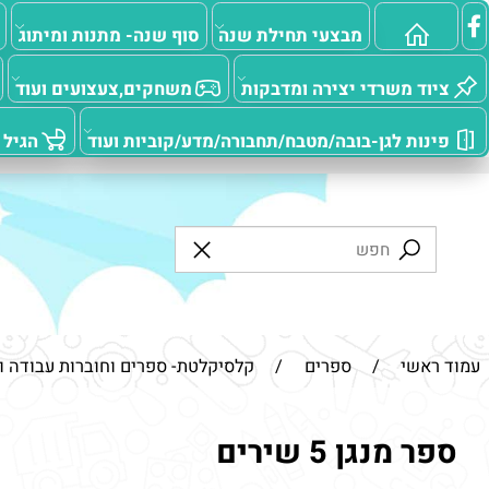
מבצעי תחילת שנה
סוף שנה- מתנות ומיתוג
מוצרי
ד משרדי יצירה ומדבקות
משחקים,צעצועים ועוד
מ
ות לגן-בובה/מטבח/תחבורה/מדע/קוביות ועוד
הגיל הרך
אשי
/
ספרים
/
קלסיקלטת- ספרים וחוברות עבודה וצביעה
מנגן 5 שירים