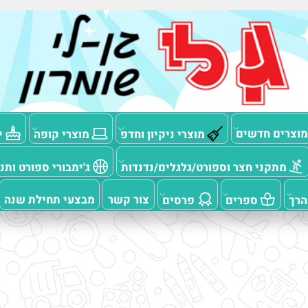
ם חדשים
מוצרי ניקיון וחדפ
מוצרי קופה
יום
תקני חצר וספורט/גלגלים/נדנדות
ג'ימבורי ספורט ותנועה
צור קשר
מבצעי תחילת שנה
ספרים
פרסים