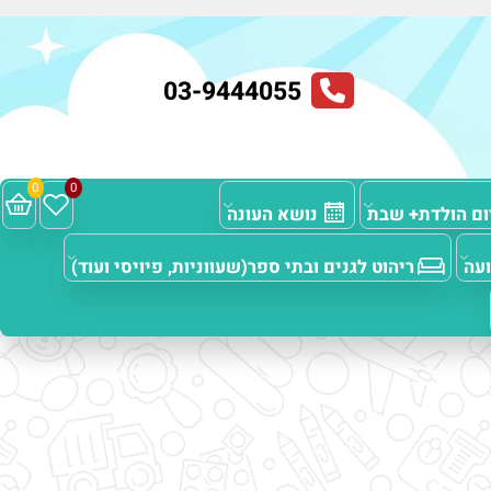
03-9444055
0
0
 הולדת+ שבת
נושא העונה
ריהוט לגנים ובתי ספר(שעווניות, פיויסי ועוד)